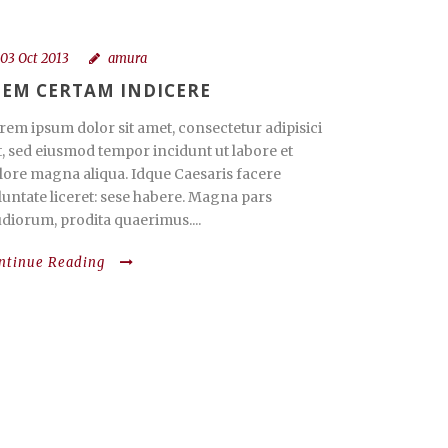
03 Oct 2013
amura
IEM CERTAM INDICERE
rem ipsum dolor sit amet, consectetur adipisici
it, sed eiusmod tempor incidunt ut labore et
lore magna aliqua. Idque Caesaris facere
luntate liceret: sese habere. Magna pars
udiorum, prodita quaerimus....
ntinue Reading