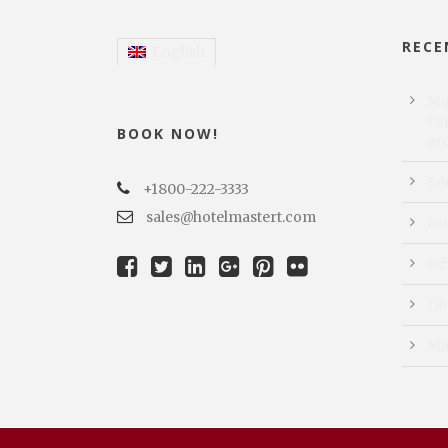
RECE
English
Mor
con
BOOK NOW!
er
Se
+1800-222-3333
sales@hotelmastert.com
Nu
Ni
Do
Ma