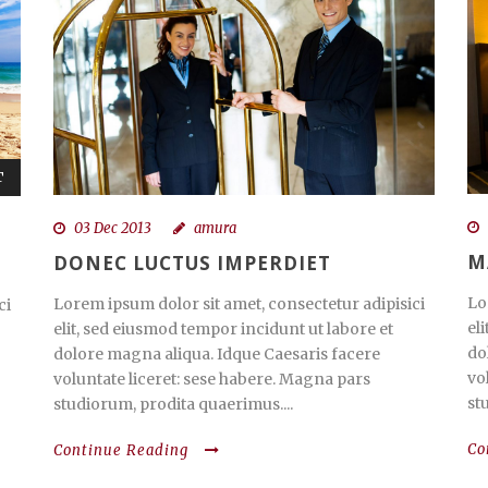
T
03 Dec 2013
amura
M
DONEC LUCTUS IMPERDIET
Lo
Lorem ipsum dolor sit amet, consectetur adipisici
ci
el
elit, sed eiusmod tempor incidunt ut labore et
do
dolore magna aliqua. Idque Caesaris facere
vo
voluntate liceret: sese habere. Magna pars
st
studiorum, prodita quaerimus....
Co
Continue Reading