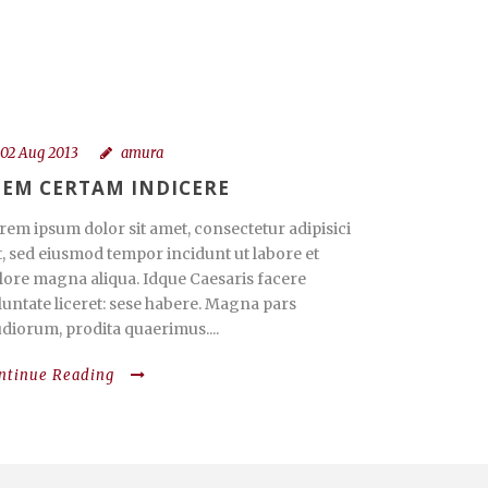
02 Aug 2013
amura
IEM CERTAM INDICERE
rem ipsum dolor sit amet, consectetur adipisici
it, sed eiusmod tempor incidunt ut labore et
lore magna aliqua. Idque Caesaris facere
luntate liceret: sese habere. Magna pars
udiorum, prodita quaerimus....
ntinue Reading