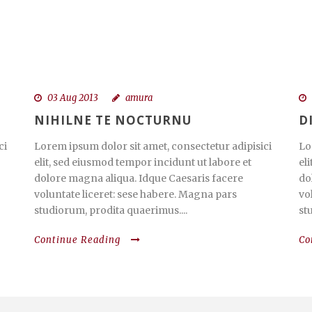
03 Aug 2013
amura
NIHILNE TE NOCTURNU
D
ci
Lorem ipsum dolor sit amet, consectetur adipisici
Lo
elit, sed eiusmod tempor incidunt ut labore et
el
dolore magna aliqua. Idque Caesaris facere
do
voluntate liceret: sese habere. Magna pars
vo
studiorum, prodita quaerimus....
st
Continue Reading
Co