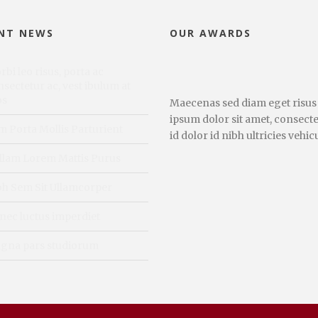
NT NEWS
OUR AWARDS
bi leo risus, porta ac
sectetur ac, vest ibulum at
os
Maecenas sed diam eget risus
ipsum dolor sit amet, consecte
m Porta Mollis Parturient
id dolor id nibh ultricies vehicu
llam Lorem Mattis Purus
bh Sem Sit Ullamcorper
nec luctus imperdiet
gna pars studiorum