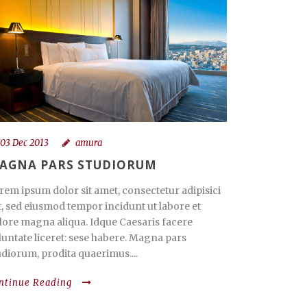
03 Dec 2013
amura
AGNA PARS STUDIORUM
rem ipsum dolor sit amet, consectetur adipisici
it, sed eiusmod tempor incidunt ut labore et
lore magna aliqua. Idque Caesaris facere
luntate liceret: sese habere. Magna pars
udiorum, prodita quaerimus....
ntinue Reading