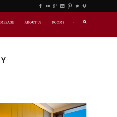
•
MEPAGE
ABOUT US
ROOMS
RY