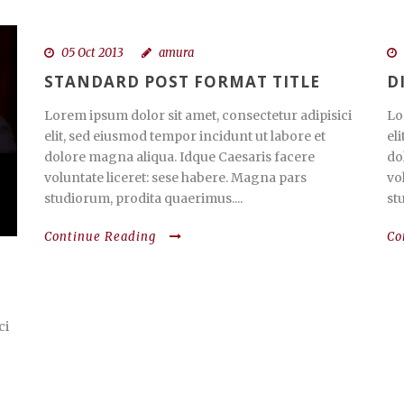
05 Oct 2013
amura
STANDARD POST FORMAT TITLE
D
Lorem ipsum dolor sit amet, consectetur adipisici
Lo
elit, sed eiusmod tempor incidunt ut labore et
el
dolore magna aliqua. Idque Caesaris facere
do
voluntate liceret: sese habere. Magna pars
vo
studiorum, prodita quaerimus....
st
Continue Reading
Co
ci