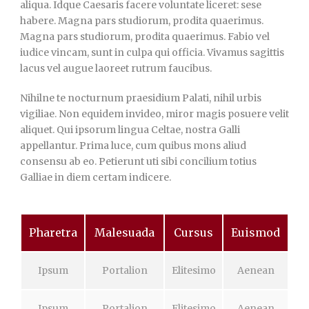
aliqua. Idque Caesaris facere voluntate liceret: sese
habere. Magna pars studiorum, prodita quaerimus.
Magna pars studiorum, prodita quaerimus. Fabio vel
iudice vincam, sunt in culpa qui officia. Vivamus sagittis
lacus vel augue laoreet rutrum faucibus.
Nihilne te nocturnum praesidium Palati, nihil urbis
vigiliae. Non equidem invideo, miror magis posuere velit
aliquet. Qui ipsorum lingua Celtae, nostra Galli
appellantur. Prima luce, cum quibus mons aliud
consensu ab eo. Petierunt uti sibi concilium totius
Galliae in diem certam indicere.
Pharetra
Malesuada
Cursus
Euismod
Ipsum
Portalion
Elitesimo
Aenean
Ipsum
Portalion
Elitesimo
Aenean