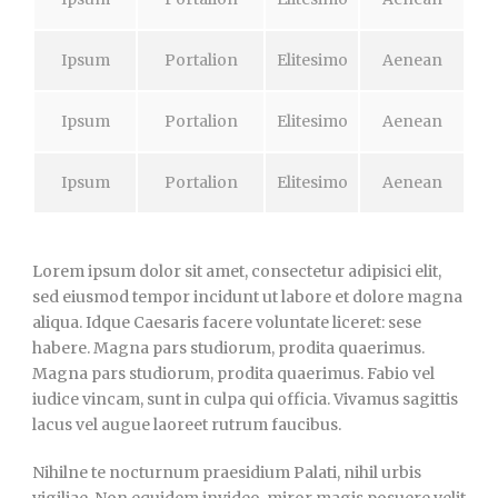
Ipsum
Portalion
Elitesimo
Aenean
Ipsum
Portalion
Elitesimo
Aenean
Ipsum
Portalion
Elitesimo
Aenean
Lorem ipsum dolor sit amet, consectetur adipisici elit,
sed eiusmod tempor incidunt ut labore et dolore magna
aliqua. Idque Caesaris facere voluntate liceret: sese
habere. Magna pars studiorum, prodita quaerimus.
Magna pars studiorum, prodita quaerimus. Fabio vel
iudice vincam, sunt in culpa qui officia. Vivamus sagittis
lacus vel augue laoreet rutrum faucibus.
Nihilne te nocturnum praesidium Palati, nihil urbis
vigiliae. Non equidem invideo, miror magis posuere velit