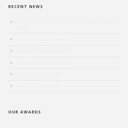
RECENT NEWS
Morbi leo risus, porta ac consectetur ac, vest ibulum
at eros
Sem Porta Mollis Parturient
Nullam Lorem Mattis Purus
Nibh Sem Sit Ullamcorper
Donec luctus imperdiet
Magna pars studiorum
OUR AWARDS