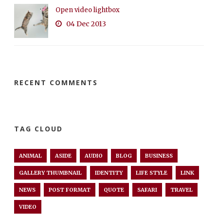
Open video lightbox
04 Dec 2013
RECENT COMMENTS
TAG CLOUD
ANIMAL
ASIDE
AUDIO
BLOG
BUSINESS
GALLERY THUMBNAIL
IDENTITY
LIFE STYLE
LINK
NEWS
POST FORMAT
QUOTE
SAFARI
TRAVEL
VIDEO