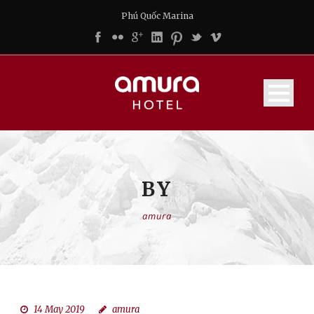
Phú Quốc Marina
BY
amura
14 May 2019
amura