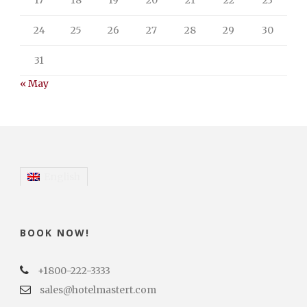
24
25
26
27
28
29
30
31
« May
English
BOOK NOW!
+1800-222-3333
sales@hotelmastert.com