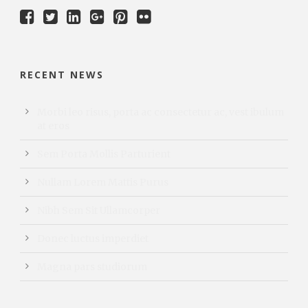
RECENT NEWS
Morbi leo risus, porta ac consectetur ac, vest ibulum
at eros
Sem Porta Mollis Parturient
Nullam Lorem Mattis Purus
Nibh Sem Sit Ullamcorper
Donec luctus imperdiet
Magna pars studiorum